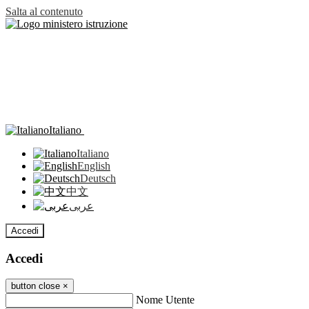
Salta al contenuto
Italiano
Italiano
English
Deutsch
中文
عربى
Accedi
Accedi
button close
×
Nome Utente