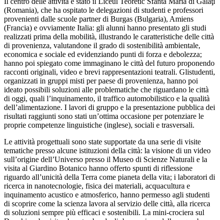
Il centro delle attività è stato il Liceul Teoretic Sfanta Maria di Galaţi
(Romania), che ha ospitato le delegazioni di studenti e professori
provenienti dalle scuole partner di Burgas (Bulgaria), Amiens
(Francia) e ovviamente Italia: gli alunni hanno presentato gli studi
realizzati prima della mobilità, illustrando le caratteristiche delle città
di provenienza, valutandone il grado di sostenibilità ambientale,
economica e sociale ed evidenziando punti di forza e debolezza;
hanno poi spiegato come immaginano le città del futuro proponendo
racconti originali, video e brevi rappresentazioni teatrali. Glistudenti,
organizzati in gruppi misti per paese di provenienza, hanno poi
ideato possibili soluzioni alle problematiche che riguardano le città
di oggi, quali l’inquinamento, il traffico automobilistico e la qualità
dell’alimentazione. I lavori di gruppo e la presentazione pubblica dei
risultati raggiunti sono stati un’ottima occasione per potenziare le
proprie competenze linguistiche (inglese), sociali e trasversali.
Le attività progettuali sono state supportate da una serie di visite
tematiche presso alcune istituzioni della città: la visione di un video
sull’origine dell’Universo presso il Museo di Scienze Naturali e la
visita al Giardino Botanico hanno offerto spunti di riflessione
riguardo all’unicità della Terra come pianeta della vita; i laboratori di
ricerca in nanotecnologie, fisica dei materiali, acquacultura e
inquinamento acustico e atmosferico, hanno permesso agli studenti
di scoprire come la scienza lavora al servizio delle città, alla ricerca
di soluzioni sempre più efficaci e sostenibili. La mini-crociera sul