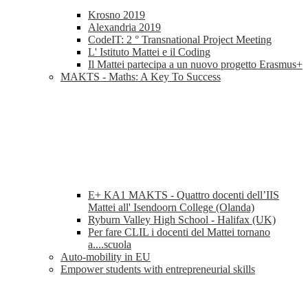
Krosno 2019
Alexandria 2019
CodeIT: 2 ° Transnational Project Meeting
L' Istituto Mattei e il Coding
Il Mattei partecipa a un nuovo progetto Erasmus+
MAKTS - Maths: A Key To Success
E+ KA1 MAKTS - Quattro docenti dell’IIS
Mattei all' Isendoorn College (Olanda)
Ryburn Valley High School - Halifax (UK)
Per fare CLIL i docenti del Mattei tornano
a....scuola
Auto-mobility in EU
Empower students with entrepreneurial skills