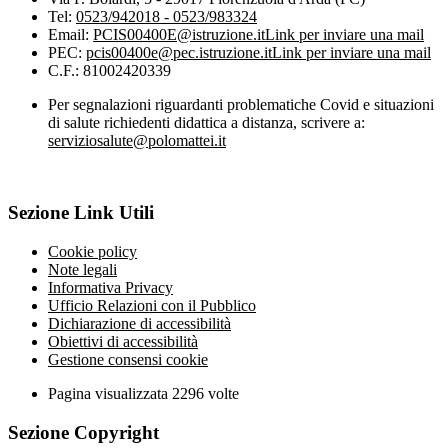
Tel:
0523/942018 - 0523/983324
Email:
PCIS00400E@istruzione.it
Link per inviare una mail
PEC:
pcis00400e@pec.istruzione.it
Link per inviare una mail
C.F.: 81002420339
Per segnalazioni riguardanti problematiche Covid e situazioni
di salute richiedenti didattica a distanza, scrivere a:
serviziosalute@polomattei.it
Sezione Link Utili
Cookie policy
Note legali
Informativa Privacy
Ufficio Relazioni con il Pubblico
Dichiarazione di accessibilità
Obiettivi di accessibilità
Gestione consensi cookie
Pagina visualizzata
2296
volte
Sezione Copyright