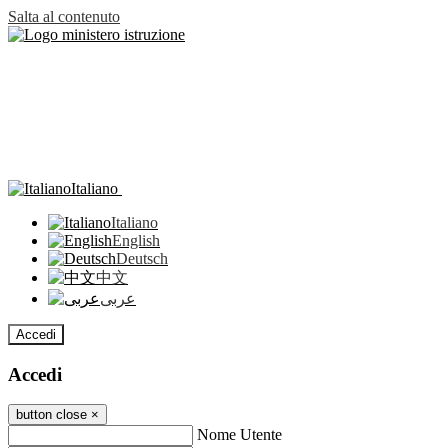
Salta al contenuto
Italiano
Italiano
English
Deutsch
中文
عربى
Accedi
Accedi
button close
×
Nome Utente