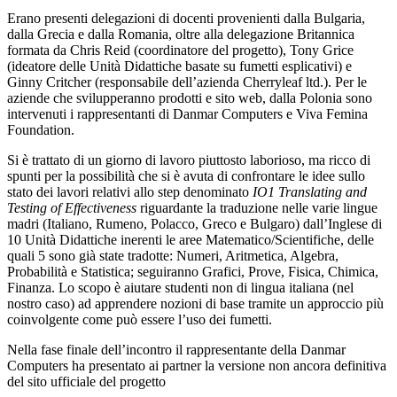
Erano presenti delegazioni di docenti provenienti dalla Bulgaria,
dalla Grecia e dalla Romania, oltre alla delegazione Britannica
formata da Chris Reid (coordinatore del progetto), Tony Grice
(ideatore delle Unità Didattiche basate su fumetti esplicativi) e
Ginny Critcher (responsabile dell’azienda Cherryleaf ltd.). Per le
aziende che svilupperanno prodotti e sito web, dalla Polonia sono
intervenuti i rappresentanti di Danmar Computers e Viva Femina
Foundation.
Si è trattato di un giorno di lavoro piuttosto laborioso, ma ricco di
spunti per la possibilità che si è avuta di confrontare le idee sullo
stato dei lavori relativi allo step denominato
IO1 Translating and
Testing of Effectiveness
riguardante la traduzione nelle varie lingue
madri (Italiano, Rumeno, Polacco, Greco e Bulgaro) dall’Inglese di
10 Unità Didattiche inerenti le aree Matematico/Scientifiche, delle
quali 5 sono già state tradotte: Numeri, Aritmetica, Algebra,
Probabilità e Statistica; seguiranno Grafici, Prove, Fisica, Chimica,
Finanza. Lo scopo è aiutare studenti non di lingua italiana (nel
nostro caso) ad apprendere nozioni di base tramite un approccio più
coinvolgente come può essere l’uso dei fumetti.
Nella fase finale dell’incontro il rappresentante della Danmar
Computers ha presentato ai partner la versione non ancora definitiva
del sito ufficiale del progetto