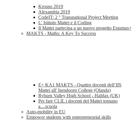
Krosno 2019
Alexandria 2019
CodeIT: 2 ° Transnational Project Meeting
L' Istituto Mattei e il Coding
Il Mattei partecipa a un nuovo progetto Erasmus+
MAKTS - Maths: A Key To Success
E+ KA1 MAKTS - Quattro docenti dell’IIS
Mattei all' Isendoorn College (Olanda)
Ryburn Valley High School - Halifax (UK)
Per fare CLIL i docenti del Mattei tornano
a....scuola
Auto-mobility in EU
Empower students with entrepreneurial skills