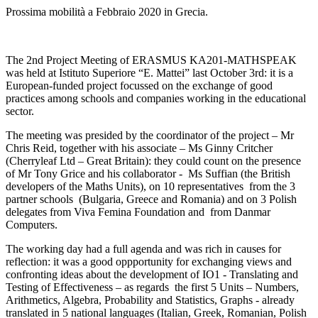
Prossima mobilità a Febbraio 2020 in Grecia.
The 2nd Project Meeting of ERASMUS KA201-MATHSPEAK
was held at Istituto Superiore “E. Mattei” last October 3rd: it is a
European-funded project focussed on the exchange of good
practices among schools and companies working in the educational
sector.
The meeting was presided by the coordinator of the project – Mr
Chris Reid, together with his associate – Ms Ginny Critcher
(Cherryleaf Ltd – Great Britain): they could count on the presence
of Mr Tony Grice and his collaborator - Ms Suffian (the British
developers of the Maths Units), on 10 representatives from the 3
partner schools (Bulgaria, Greece and Romania) and on 3 Polish
delegates from Viva Femina Foundation and from Danmar
Computers.
The working day had a full agenda and was rich in causes for
reflection: it was a good oppportunity for exchanging views and
confronting ideas about the development of IO1 - Translating and
Testing of Effectiveness – as regards the first 5 Units – Numbers,
Arithmetics, Algebra, Probability and Statistics, Graphs - already
translated in 5 national languages (Italian, Greek, Romanian, Polish