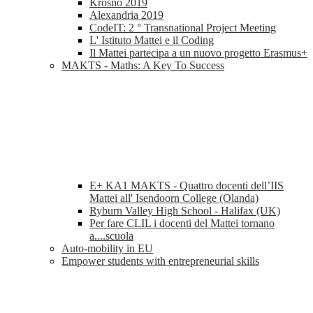
Krosno 2019
Alexandria 2019
CodeIT: 2 ° Transnational Project Meeting
L' Istituto Mattei e il Coding
Il Mattei partecipa a un nuovo progetto Erasmus+
MAKTS - Maths: A Key To Success
E+ KA1 MAKTS - Quattro docenti dell’IIS
Mattei all' Isendoorn College (Olanda)
Ryburn Valley High School - Halifax (UK)
Per fare CLIL i docenti del Mattei tornano
a....scuola
Auto-mobility in EU
Empower students with entrepreneurial skills