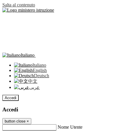
Salta al contenuto
Italiano
Italiano
English
Deutsch
中文
عربى
Accedi
Accedi
button close
×
Nome Utente