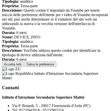
Tipologia:
analitico
Proprieta:
Terza-parte
Descrizione:
Questo cookie è impostato da Youtube per tenere
traccia delle preferenze dell'utente per i video di Youtube incorporati
nei siti; può anche determinare se il visitatore del sito web sta
utilizzando la nuova o la vecchia versione dell'interfaccia di
Youtube.
Durata:
6 mesi
Nome:
DEVICE_INFO
Tipologia:
analitico
Proprieta:
Terza-parte
Descrizione:
YouTube utilizza questo cookie per identificare la
tipologia di device utilizzata dall'utente.
Durata:
6 mesi
Accetta tutti
Salva le preferenze
Istituto d'Istruzione Secondaria Superiore
Mattei
Contatti
Istituto d'Istruzione Secondaria Superiore Mattei
Via P. Boiardi, 5 - 29017 Fiorenzuola d'Arda (PC)
Tel:
0523/942018 - 0523/983324