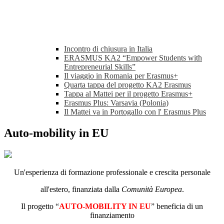
Incontro di chiusura in Italia
ERASMUS KA2 “Empower Students with
Entrepreneurial Skills”
Il viaggio in Romania per Erasmus+
Quarta tappa del progetto KA2 Erasmus
Tappa al Mattei per il progetto Erasmus+
Erasmus Plus: Varsavia (Polonia)
Il Mattei va in Portogallo con l' Erasmus Plus
Auto-mobility in EU
Un'esperienza di formazione professionale e crescita personale
all'estero, finanziata dalla
Comunità Europea
.
Il progetto “
AUTO-MOBILITY IN EU
” beneficia di un
finanziamento