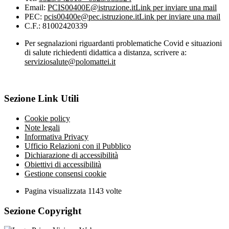
Email:
PCIS00400E@istruzione.it
Link per inviare una mail
PEC:
pcis00400e@pec.istruzione.it
Link per inviare una mail
C.F.: 81002420339
Per segnalazioni riguardanti problematiche Covid e situazioni
di salute richiedenti didattica a distanza, scrivere a:
serviziosalute@polomattei.it
Sezione Link Utili
Cookie policy
Note legali
Informativa Privacy
Ufficio Relazioni con il Pubblico
Dichiarazione di accessibilità
Obiettivi di accessibilità
Gestione consensi cookie
Pagina visualizzata
1143
volte
Sezione Copyright