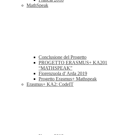
MathSpeak
Conclusione del Progetto
PROGETTO ERASMUS+ KA201
“MATHSPEAK”
Fiorenzuola d' Arda 2019
Progetto Erasmus+ Mathspeak
Erasmus+ KA2: CodeIT