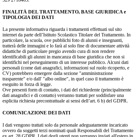
FINALITÀ DEL TRATTAMENTO, BASE GIURIDICA e
TIPOLOGIA DEI DATI
La presente informativa riguarda i trattamenti effettuati sul sito
internet da parte dell’Istituto Scolastico Titolare del Trattamento. In
particolare, la scuola, ove pubblichi foto di alunni e insegnanti,
tratterà delle immagini e lo farà al solo fine di documentare attività
didattiche di particolare pregio avendo cura di non rendere
identificabili gli alunni in mancanza di base giuridica che non si
identifichi nel perseguimento di un interesse pubblico. Alcuni dati
personali (come dati anagrafici, informazioni sul ruolo ricoperto, e
CV) potrebbero emergere dalla sezione "amministrazione
trasparente" e/o dall' "albo online", in quel caso il trattamento è
eseguito in forza di legge.
Ove presenti form di contatto, i dati del richiedente (principalmente
dati anagrafici e di contatto) verranno trattati per soddisfare una
esplicita richiesta precontrattuale ai sensi dell’art. 6 b) del GDPR.
COMUNICAZIONE DEI DATI
I dati vengono trattati solo da personale adeguatamente incaricato
ovvero da soggetti terzi nominati quali Responsabili del Trattamento
ex art. 28 GDPR. I dati degli utenti non verranno inviati all'estero in