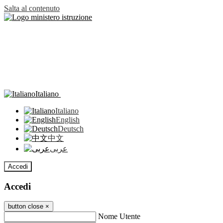
Salta al contenuto
Italiano
Italiano
English
Deutsch
中文
عربى
Accedi
Accedi
button close
×
Nome Utente