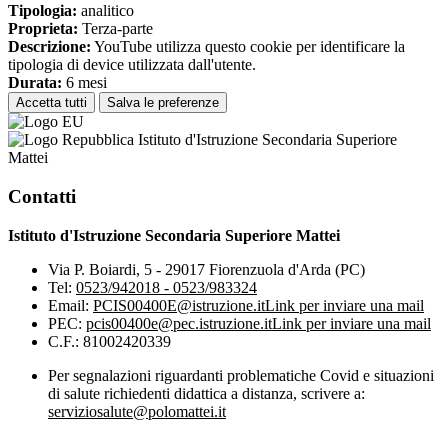
Tipologia:
analitico
Proprieta:
Terza-parte
Descrizione:
YouTube utilizza questo cookie per identificare la
tipologia di device utilizzata dall'utente.
Durata:
6 mesi
Accetta tutti
Salva le preferenze
Istituto d'Istruzione Secondaria Superiore
Mattei
Contatti
Istituto d'Istruzione Secondaria Superiore Mattei
Via P. Boiardi, 5 - 29017 Fiorenzuola d'Arda (PC)
Tel:
0523/942018 - 0523/983324
Email:
PCIS00400E@istruzione.it
Link per inviare una mail
PEC:
pcis00400e@pec.istruzione.it
Link per inviare una mail
C.F.: 81002420339
Per segnalazioni riguardanti problematiche Covid e situazioni
di salute richiedenti didattica a distanza, scrivere a:
serviziosalute@polomattei.it