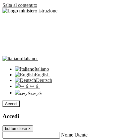
Salta al contenuto
Italiano
Italiano
English
Deutsch
中文
عربى
Accedi
Accedi
button close
×
Nome Utente