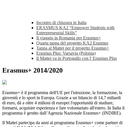
Incontro di chiusura in Italia
ERASMUS KA2 “Empower Students with
Entrepreneurial Skills”
Il viaggio in Romania per Erasmus+
Quarta tappa del progetto KA2 Erasmus
Tappa al Mattei per il progetto Erasmus+
Erasmus Plus: Varsavia (Polonia)
Il Mattei va in Portogallo con l' Erasmus Plus
Erasmus+ 2014/2020
Erasmus+ è il programma dell'UE per l'istruzione, la formazione, la
gioventù e lo sport in Europa. Grazie a un bilancio di 14,7 miliardi
di euro, dà a oltre 4 milioni di europei l'opportunità di studiare,
formarsi, acquisire esperienza e fare volontariato all'estero. In Italia il
programma è gestito dall’Agenzia Nazionale Erasmus+ (INDIRE).
Il Mattei partecipa da anni al programma Erasmus+ come partner di