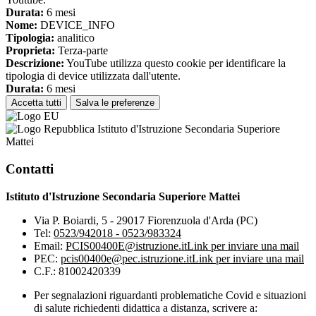
Durata:
6 mesi
Nome:
DEVICE_INFO
Tipologia:
analitico
Proprieta:
Terza-parte
Descrizione:
YouTube utilizza questo cookie per identificare la
tipologia di device utilizzata dall'utente.
Durata:
6 mesi
Accetta tutti
Salva le preferenze
Istituto d'Istruzione Secondaria Superiore
Mattei
Contatti
Istituto d'Istruzione Secondaria Superiore Mattei
Via P. Boiardi, 5 - 29017 Fiorenzuola d'Arda (PC)
Tel:
0523/942018 - 0523/983324
Email:
PCIS00400E@istruzione.it
Link per inviare una mail
PEC:
pcis00400e@pec.istruzione.it
Link per inviare una mail
C.F.: 81002420339
Per segnalazioni riguardanti problematiche Covid e situazioni
di salute richiedenti didattica a distanza, scrivere a: