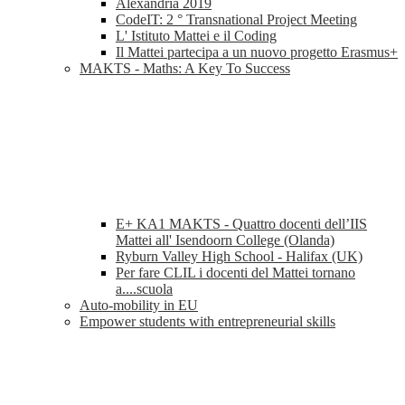
Alexandria 2019
CodeIT: 2 ° Transnational Project Meeting
L' Istituto Mattei e il Coding
Il Mattei partecipa a un nuovo progetto Erasmus+
MAKTS - Maths: A Key To Success
E+ KA1 MAKTS - Quattro docenti dell’IIS
Mattei all' Isendoorn College (Olanda)
Ryburn Valley High School - Halifax (UK)
Per fare CLIL i docenti del Mattei tornano
a....scuola
Auto-mobility in EU
Empower students with entrepreneurial skills