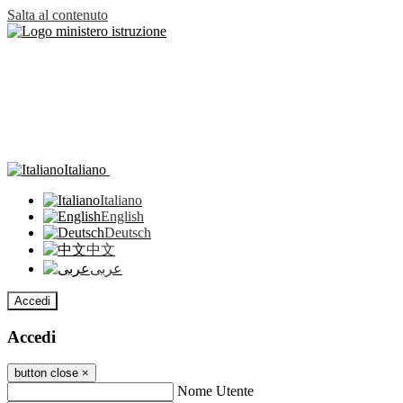
Salta al contenuto
Italiano
Italiano
English
Deutsch
中文
عربى
Accedi
Accedi
button close
×
Nome Utente