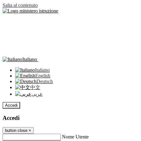
Salta al contenuto
Italiano
Italiano
English
Deutsch
中文
عربى
Accedi
Accedi
button close
×
Nome Utente