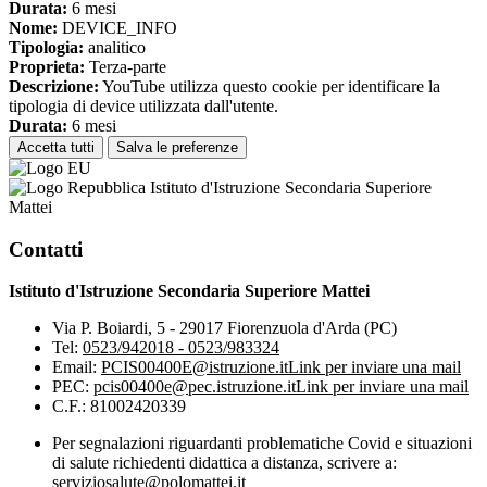
Durata:
6 mesi
Nome:
DEVICE_INFO
Tipologia:
analitico
Proprieta:
Terza-parte
Descrizione:
YouTube utilizza questo cookie per identificare la
tipologia di device utilizzata dall'utente.
Durata:
6 mesi
Accetta tutti
Salva le preferenze
Istituto d'Istruzione Secondaria Superiore
Mattei
Contatti
Istituto d'Istruzione Secondaria Superiore Mattei
Via P. Boiardi, 5 - 29017 Fiorenzuola d'Arda (PC)
Tel:
0523/942018 - 0523/983324
Email:
PCIS00400E@istruzione.it
Link per inviare una mail
PEC:
pcis00400e@pec.istruzione.it
Link per inviare una mail
C.F.: 81002420339
Per segnalazioni riguardanti problematiche Covid e situazioni
di salute richiedenti didattica a distanza, scrivere a:
serviziosalute@polomattei.it