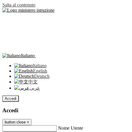
Salta al contenuto
Italiano
Italiano
English
Deutsch
中文
عربى
Accedi
Accedi
button close
×
Nome Utente