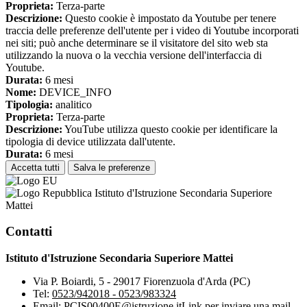
Proprieta:
Terza-parte
Descrizione:
Questo cookie è impostato da Youtube per tenere
traccia delle preferenze dell'utente per i video di Youtube incorporati
nei siti; può anche determinare se il visitatore del sito web sta
utilizzando la nuova o la vecchia versione dell'interfaccia di
Youtube.
Durata:
6 mesi
Nome:
DEVICE_INFO
Tipologia:
analitico
Proprieta:
Terza-parte
Descrizione:
YouTube utilizza questo cookie per identificare la
tipologia di device utilizzata dall'utente.
Durata:
6 mesi
Accetta tutti
Salva le preferenze
Istituto d'Istruzione Secondaria Superiore
Mattei
Contatti
Istituto d'Istruzione Secondaria Superiore Mattei
Via P. Boiardi, 5 - 29017 Fiorenzuola d'Arda (PC)
Tel:
0523/942018 - 0523/983324
Email:
PCIS00400E@istruzione.it
Link per inviare una mail