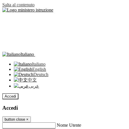
Salta al contenuto
Italiano
Italiano
English
Deutsch
中文
عربى
Accedi
Accedi
button close
×
Nome Utente