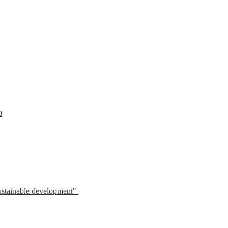
o
sustainable development"