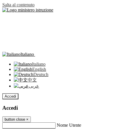
Salta al contenuto
Italiano
Italiano
English
Deutsch
中文
عربى
Accedi
Accedi
button close
×
Nome Utente