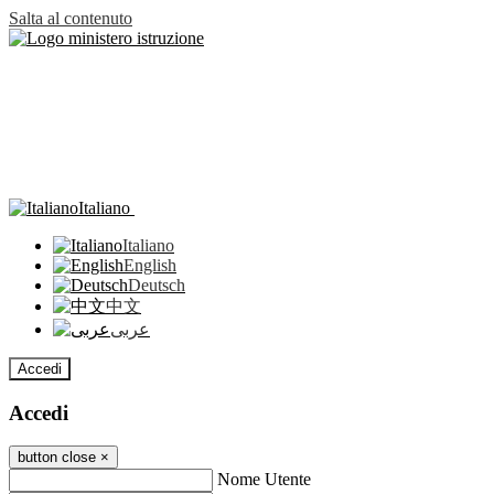
Salta al contenuto
Italiano
Italiano
English
Deutsch
中文
عربى
Accedi
Accedi
button close
×
Nome Utente