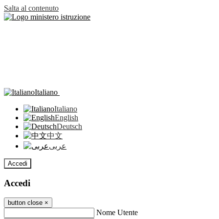
Salta al contenuto
Italiano
Italiano
English
Deutsch
中文
عربى
Accedi
Accedi
button close
×
Nome Utente