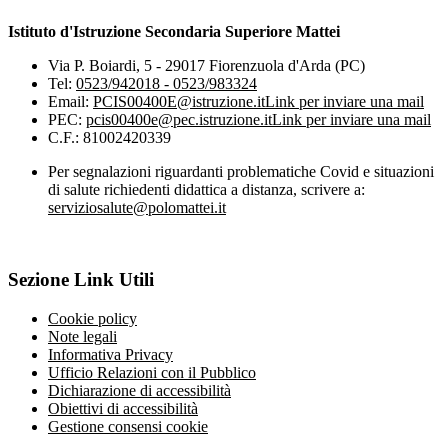
Istituto d'Istruzione Secondaria Superiore Mattei
Via P. Boiardi, 5 - 29017 Fiorenzuola d'Arda (PC)
Tel:
0523/942018 - 0523/983324
Email:
PCIS00400E@istruzione.it
Link per inviare una mail
PEC:
pcis00400e@pec.istruzione.it
Link per inviare una mail
C.F.: 81002420339
Per segnalazioni riguardanti problematiche Covid e situazioni
di salute richiedenti didattica a distanza, scrivere a:
serviziosalute@polomattei.it
Sezione Link Utili
Cookie policy
Note legali
Informativa Privacy
Ufficio Relazioni con il Pubblico
Dichiarazione di accessibilità
Obiettivi di accessibilità
Gestione consensi cookie