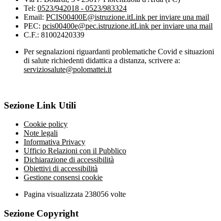
Tel:
0523/942018 - 0523/983324
Email:
PCIS00400E@istruzione.it
Link per inviare una mail
PEC:
pcis00400e@pec.istruzione.it
Link per inviare una mail
C.F.: 81002420339
Per segnalazioni riguardanti problematiche Covid e situazioni
di salute richiedenti didattica a distanza, scrivere a:
serviziosalute@polomattei.it
Sezione Link Utili
Cookie policy
Note legali
Informativa Privacy
Ufficio Relazioni con il Pubblico
Dichiarazione di accessibilità
Obiettivi di accessibilità
Gestione consensi cookie
Pagina visualizzata
238056
volte
Sezione Copyright