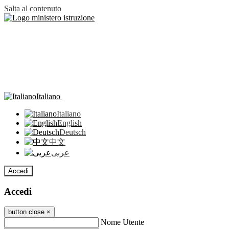
Salta al contenuto
Italiano
Italiano
English
Deutsch
中文
عربى
Accedi
Accedi
button close
×
Nome Utente