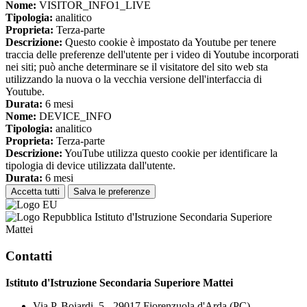
Nome:
VISITOR_INFO1_LIVE
Tipologia:
analitico
Proprieta:
Terza-parte
Descrizione:
Questo cookie è impostato da Youtube per tenere
traccia delle preferenze dell'utente per i video di Youtube incorporati
nei siti; può anche determinare se il visitatore del sito web sta
utilizzando la nuova o la vecchia versione dell'interfaccia di
Youtube.
Durata:
6 mesi
Nome:
DEVICE_INFO
Tipologia:
analitico
Proprieta:
Terza-parte
Descrizione:
YouTube utilizza questo cookie per identificare la
tipologia di device utilizzata dall'utente.
Durata:
6 mesi
Accetta tutti
Salva le preferenze
Istituto d'Istruzione Secondaria Superiore
Mattei
Contatti
Istituto d'Istruzione Secondaria Superiore Mattei
Via P. Boiardi, 5 - 29017 Fiorenzuola d'Arda (PC)