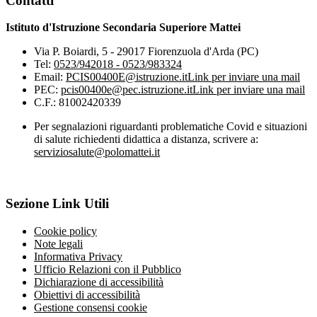
Contatti
Istituto d'Istruzione Secondaria Superiore Mattei
Via P. Boiardi, 5 - 29017 Fiorenzuola d'Arda (PC)
Tel:
0523/942018 - 0523/983324
Email:
PCIS00400E@istruzione.it
Link per inviare una mail
PEC:
pcis00400e@pec.istruzione.it
Link per inviare una mail
C.F.: 81002420339
Per segnalazioni riguardanti problematiche Covid e situazioni
di salute richiedenti didattica a distanza, scrivere a:
serviziosalute@polomattei.it
Sezione Link Utili
Cookie policy
Note legali
Informativa Privacy
Ufficio Relazioni con il Pubblico
Dichiarazione di accessibilità
Obiettivi di accessibilità
Gestione consensi cookie