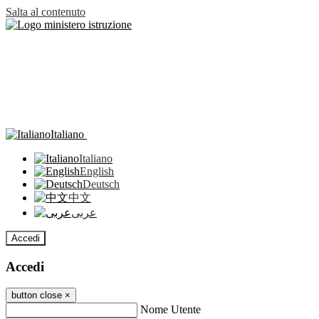
Salta al contenuto
Italiano
Italiano
English
Deutsch
中文
عربى
Accedi
Accedi
button close
×
Nome Utente