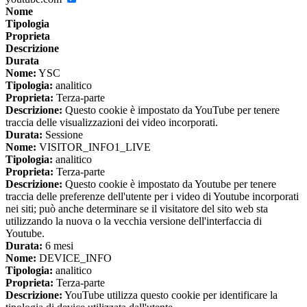
Nome
Tipologia
Proprieta
Descrizione
Durata
Nome:
YSC
Tipologia:
analitico
Proprieta:
Terza-parte
Descrizione:
Questo cookie è impostato da YouTube per tenere
traccia delle visualizzazioni dei video incorporati.
Durata:
Sessione
Nome:
VISITOR_INFO1_LIVE
Tipologia:
analitico
Proprieta:
Terza-parte
Descrizione:
Questo cookie è impostato da Youtube per tenere
traccia delle preferenze dell'utente per i video di Youtube incorporati
nei siti; può anche determinare se il visitatore del sito web sta
utilizzando la nuova o la vecchia versione dell'interfaccia di
Youtube.
Durata:
6 mesi
Nome:
DEVICE_INFO
Tipologia:
analitico
Proprieta:
Terza-parte
Descrizione:
YouTube utilizza questo cookie per identificare la