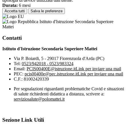
tipologia di device utilizzata dall'utente.
Durata:
6 mesi
Accetta tutti
Salva le preferenze
Istituto d'Istruzione Secondaria Superiore
Mattei
Contatti
Istituto d'Istruzione Secondaria Superiore Mattei
Via P. Boiardi, 5 - 29017 Fiorenzuola d'Arda (PC)
Tel:
0523/942018 - 0523/983324
Email:
PCIS00400E@istruzione.it
Link per inviare una mail
PEC:
pcis00400e@pec.istruzione.it
Link per inviare una mail
C.F.: 81002420339
Per segnalazioni riguardanti problematiche Covid e situazioni
di salute richiedenti didattica a distanza, scrivere a:
serviziosalute@polomattei.it
Sezione Link Utili