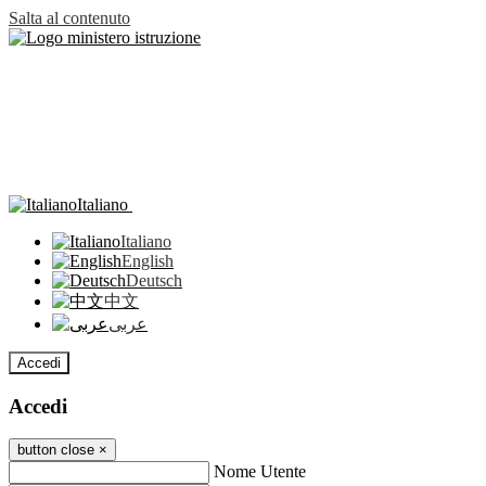
Salta al contenuto
Italiano
Italiano
English
Deutsch
中文
عربى
Accedi
Accedi
button close
×
Nome Utente