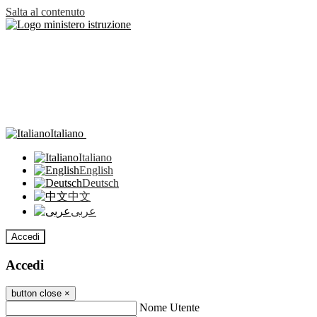
Salta al contenuto
Italiano
Italiano
English
Deutsch
中文
عربى
Accedi
Accedi
button close
×
Nome Utente