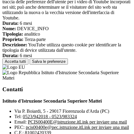
traccia delle preferenze dell'utente per i video di Youtube incorporati
nei siti; può anche determinare se il visitatore del sito web sta
utilizzando la nuova o la vecchia versione dell'interfaccia di
Youtube.
Durata:
6 mesi
Nome:
DEVICE_INFO
Tipologia:
analitico
Proprieta:
Terza-parte
Descrizione:
YouTube utilizza questo cookie per identificare la
tipologia di device utilizzata dall'utente.
Durata:
6 mesi
Accetta tutti
Salva le preferenze
Istituto d'Istruzione Secondaria Superiore
Mattei
Contatti
Istituto d'Istruzione Secondaria Superiore Mattei
Via P. Boiardi, 5 - 29017 Fiorenzuola d'Arda (PC)
Tel:
0523/942018 - 0523/983324
Email:
PCIS00400E@istruzione.it
Link per inviare una mail
PEC:
pcis00400e@pec.istruzione.it
Link per inviare una mail
C.F.: 81002420339