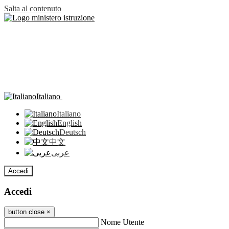
Salta al contenuto
Italiano
Italiano
English
Deutsch
中文
عربى
Accedi
Accedi
button close
×
Nome Utente