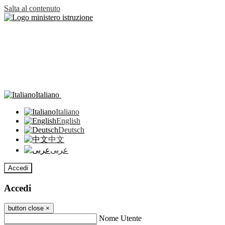
Salta al contenuto
Italiano
Italiano
English
Deutsch
中文
عربى
Accedi
Accedi
button close
×
Nome Utente