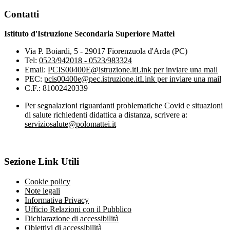
Contatti
Istituto d'Istruzione Secondaria Superiore Mattei
Via P. Boiardi, 5 - 29017 Fiorenzuola d'Arda (PC)
Tel:
0523/942018 - 0523/983324
Email:
PCIS00400E@istruzione.it
Link per inviare una mail
PEC:
pcis00400e@pec.istruzione.it
Link per inviare una mail
C.F.: 81002420339
Per segnalazioni riguardanti problematiche Covid e situazioni
di salute richiedenti didattica a distanza, scrivere a:
serviziosalute@polomattei.it
Sezione Link Utili
Cookie policy
Note legali
Informativa Privacy
Ufficio Relazioni con il Pubblico
Dichiarazione di accessibilità
Obiettivi di accessibilità