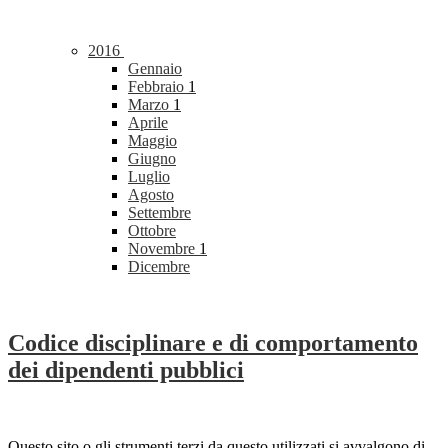
2016
Gennaio
Febbraio
1
Marzo
1
Aprile
Maggio
Giugno
Luglio
Agosto
Settembre
Ottobre
Novembre
1
Dicembre
Codice disciplinare e di comportamento
dei dipendenti pubblici
Questo sito o gli strumenti terzi da questo utilizzati si avvalgono di