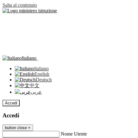
Salta al contenuto
Italiano
Italiano
English
Deutsch
中文
عربى
Accedi
Accedi
button close
×
Nome Utente