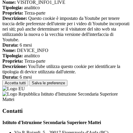
Nome:
VISITOR_INFO1_LIVE
Tipologia:
analitico
Proprieta:
Terza-parte
Descrizione:
Questo cookie è impostato da Youtube per tenere
traccia delle preferenze dell'utente per i video di Youtube incorporati
nei siti; può anche determinare se il visitatore del sito web sta
utilizzando la nuova o la vecchia versione dell'interfaccia di
Youtube.
Durata:
6 mesi
Nome:
DEVICE_INFO
Tipologia:
analitico
Proprieta:
Terza-parte
Descrizione:
YouTube utilizza questo cookie per identificare la
tipologia di device utilizzata dall'utente.
Durata:
6 mesi
Accetta tutti
Salva le preferenze
Istituto d'Istruzione Secondaria Superiore
Mattei
Contatti
Istituto d'Istruzione Secondaria Superiore Mattei
Via P. Boiardi, 5 - 29017 Fiorenzuola d'Arda (PC)