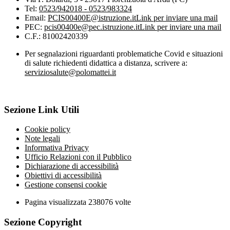
Tel:
0523/942018 - 0523/983324
Email:
PCIS00400E@istruzione.it
Link per inviare una mail
PEC:
pcis00400e@pec.istruzione.it
Link per inviare una mail
C.F.: 81002420339
Per segnalazioni riguardanti problematiche Covid e situazioni
di salute richiedenti didattica a distanza, scrivere a:
serviziosalute@polomattei.it
Sezione Link Utili
Cookie policy
Note legali
Informativa Privacy
Ufficio Relazioni con il Pubblico
Dichiarazione di accessibilità
Obiettivi di accessibilità
Gestione consensi cookie
Pagina visualizzata
238076
volte
Sezione Copyright