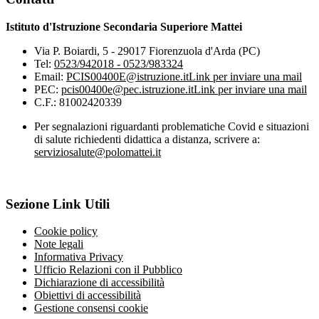
Istituto d'Istruzione Secondaria Superiore Mattei
Via P. Boiardi, 5 - 29017 Fiorenzuola d'Arda (PC)
Tel:
0523/942018 - 0523/983324
Email:
PCIS00400E@istruzione.it
Link per inviare una mail
PEC:
pcis00400e@pec.istruzione.it
Link per inviare una mail
C.F.: 81002420339
Per segnalazioni riguardanti problematiche Covid e situazioni
di salute richiedenti didattica a distanza, scrivere a:
serviziosalute@polomattei.it
Sezione Link Utili
Cookie policy
Note legali
Informativa Privacy
Ufficio Relazioni con il Pubblico
Dichiarazione di accessibilità
Obiettivi di accessibilità
Gestione consensi cookie