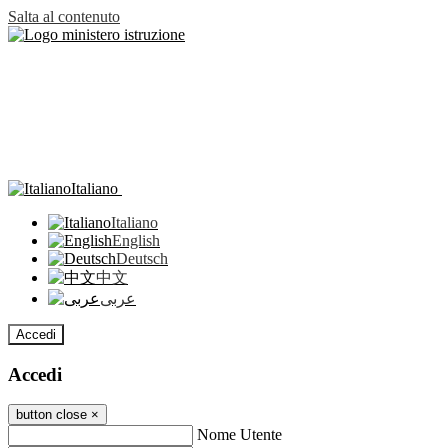
Salta al contenuto
Italiano
Italiano
English
Deutsch
中文
عربى
Accedi
Accedi
button close
×
Nome Utente