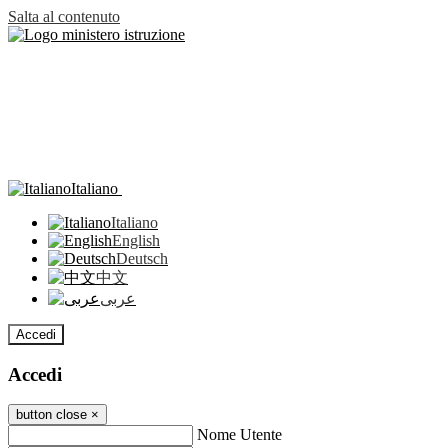
Salta al contenuto
Italiano
Italiano
English
Deutsch
中文
عربى
Accedi
Accedi
button close
×
Nome Utente