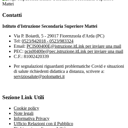
Mattei
Contatti
Istituto d'Istruzione Secondaria Superiore Mattei
Via P. Boiardi, 5 - 29017 Fiorenzuola d'Arda (PC)
Tel:
0523/942018 - 0523/983324
Email:
PCIS00400E@istruzione.it
Link per inviare una mail
PEC:
pcis00400e@pec.istruzione.it
Link per inviare una mail
C.F.: 81002420339
Per segnalazioni riguardanti problematiche Covid e situazioni
di salute richiedenti didattica a distanza, scrivere a:
serviziosalute@polomattei.it
Sezione Link Utili
Cookie policy
Note legali
Informativa Privacy
Ufficio Relazioni con il Pubblico