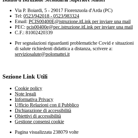
Via P. Boiardi, 5 - 29017 Fiorenzuola d'Arda (PC)
Tel:
0523/942018 - 0523/983324
Email:
PCIS00400E@istruzione.it
Link per inviare una mail
PEC:
pcis00400e@pec.istruzione.it
Link per inviare una mail
C.F.: 81002420339
Per segnalazioni riguardanti problematiche Covid e situazioni
di salute richiedenti didattica a distanza, scrivere a:
serviziosalute@polomattei.it
Sezione Link Utili
Cookie policy
Note legali
Informativa Privacy
Ufficio Relazioni con il Pubblico
Dichiarazione di accessibilità
Obiettivi di accessibilità
Gestione consensi cookie
Pagina visualizzata
238079
volte