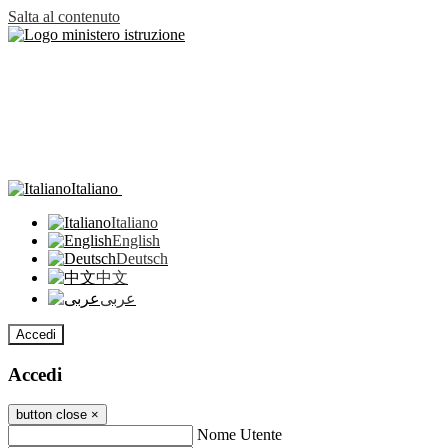
Salta al contenuto
Italiano
Italiano
English
Deutsch
中文
عربى
Accedi
Accedi
button close
×
Nome Utente