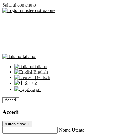
Salta al contenuto
Italiano
Italiano
English
Deutsch
中文
عربى
Accedi
Accedi
button close
×
Nome Utente