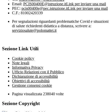
Email:
PCIS00400E@istruzione.it
Link per inviare una mail
PEC:
pcis00400e@pec.istruzione.it
Link per inviare una mail
C.F.: 81002420339
Per segnalazioni riguardanti problematiche Covid e situazioni
di salute richiedenti didattica a distanza, scrivere a:
serviziosalute@polomattei.it
Sezione Link Utili
Cookie policy
Note legali
Informativa Privacy
Ufficio Relazioni con il Pubblico
Dichiarazione di accessibilità
Obiettivi di accessibilità
Gestione consensi cookie
Pagina visualizzata
238040
volte
Sezione Copyright