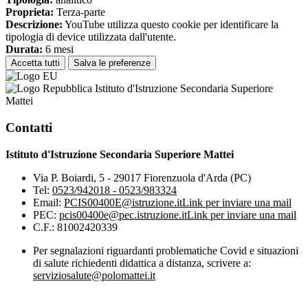
Proprieta:
Terza-parte
Descrizione:
YouTube utilizza questo cookie per identificare la
tipologia di device utilizzata dall'utente.
Durata:
6 mesi
Accetta tutti
Salva le preferenze
Istituto d'Istruzione Secondaria Superiore
Mattei
Contatti
Istituto d'Istruzione Secondaria Superiore Mattei
Via P. Boiardi, 5 - 29017 Fiorenzuola d'Arda (PC)
Tel:
0523/942018 - 0523/983324
Email:
PCIS00400E@istruzione.it
Link per inviare una mail
PEC:
pcis00400e@pec.istruzione.it
Link per inviare una mail
C.F.: 81002420339
Per segnalazioni riguardanti problematiche Covid e situazioni
di salute richiedenti didattica a distanza, scrivere a:
serviziosalute@polomattei.it