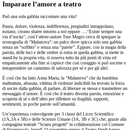
Imparare l’amore a teatro
Può una sola gabbia raccontare una vita?
Paura, dolore, violenza, indifferenza, pregiudizi intrappolano,
isolano, creano sbarre intorno a noi eppure ….“Esiste sempre una
via d’uscita”, così l’attore-autore Ture Magro cerca di spiegare la
scenografia di “Malanova”: un palco dove spicca solo una gabbia
senza un “soffitto” e senza una “parete”. Eppure, con la magia della
parola, delle luci e delle ombre si entra in quella gabbia, si mette in
stand-by la propria vita, si osserva tutto da più punti di vista ed
empaticamente alla fine si capisce che con coraggio si può uscirne e
intraprendere un cammino di salvezza per sé e per gli altri.
È così che ha fatto Anna Maria, la “Malanova” che da bambina
maltrattata, abusata, vittima di violenze indicibili ha trovato la forza
di uscire dalla gabbia, di parlare, di liberare se stessa e trasmettere un
messaggio d’amore. È così che il teatro diventa parola, emozione e
scoperta di sé e dell’altro per riflettere su fragilità, rapporti,
sentimenti, in poche parole sull’umanità.
Un’esperienza coinvolgente per 3 classi del Liceo Scientifico
(1A,3A e 5B) e delle Scienze Umane (3A, 3B e 3C) che, grazie alla
compagnia teatrale “Sciara progetti” in collaborazione col Comune
di Fiorenzuola, lunedì 22 novembre presso il Teatro Verdi hanno