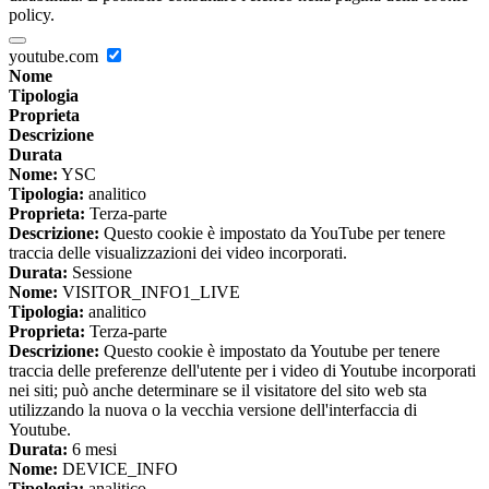
policy.
youtube.com
Nome
Tipologia
Proprieta
Descrizione
Durata
Nome:
YSC
Tipologia:
analitico
Proprieta:
Terza-parte
Descrizione:
Questo cookie è impostato da YouTube per tenere
traccia delle visualizzazioni dei video incorporati.
Durata:
Sessione
Nome:
VISITOR_INFO1_LIVE
Tipologia:
analitico
Proprieta:
Terza-parte
Descrizione:
Questo cookie è impostato da Youtube per tenere
traccia delle preferenze dell'utente per i video di Youtube incorporati
nei siti; può anche determinare se il visitatore del sito web sta
utilizzando la nuova o la vecchia versione dell'interfaccia di
Youtube.
Durata:
6 mesi
Nome:
DEVICE_INFO
Tipologia:
analitico