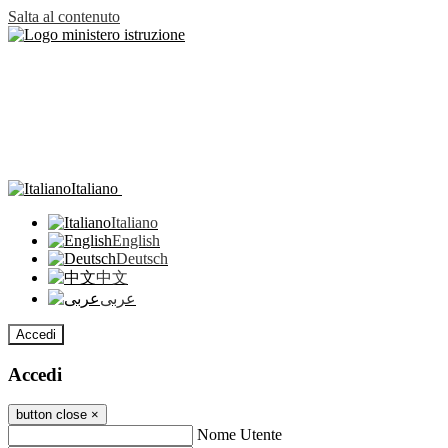
Salta al contenuto
Italiano
Italiano
English
Deutsch
中文
عربى
Accedi
Accedi
button close
×
Nome Utente