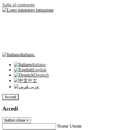
Salta al contenuto
Italiano
Italiano
English
Deutsch
中文
عربى
Accedi
Accedi
button close
×
Nome Utente