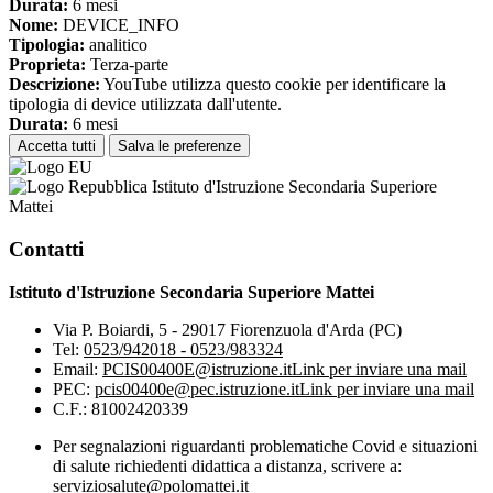
Durata:
6 mesi
Nome:
DEVICE_INFO
Tipologia:
analitico
Proprieta:
Terza-parte
Descrizione:
YouTube utilizza questo cookie per identificare la
tipologia di device utilizzata dall'utente.
Durata:
6 mesi
Accetta tutti
Salva le preferenze
Istituto d'Istruzione Secondaria Superiore
Mattei
Contatti
Istituto d'Istruzione Secondaria Superiore Mattei
Via P. Boiardi, 5 - 29017 Fiorenzuola d'Arda (PC)
Tel:
0523/942018 - 0523/983324
Email:
PCIS00400E@istruzione.it
Link per inviare una mail
PEC:
pcis00400e@pec.istruzione.it
Link per inviare una mail
C.F.: 81002420339
Per segnalazioni riguardanti problematiche Covid e situazioni
di salute richiedenti didattica a distanza, scrivere a:
serviziosalute@polomattei.it