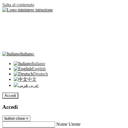
Salta al contenuto
Italiano
Italiano
English
Deutsch
中文
عربى
Accedi
Accedi
button close
×
Nome Utente