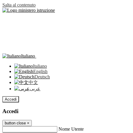
Salta al contenuto
Italiano
Italiano
English
Deutsch
中文
عربى
Accedi
Accedi
button close
×
Nome Utente