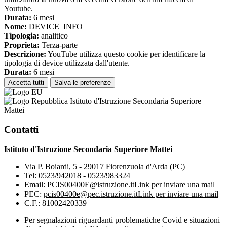
Youtube.
Durata:
6 mesi
Nome:
DEVICE_INFO
Tipologia:
analitico
Proprieta:
Terza-parte
Descrizione:
YouTube utilizza questo cookie per identificare la
tipologia di device utilizzata dall'utente.
Durata:
6 mesi
Accetta tutti
Salva le preferenze
Istituto d'Istruzione Secondaria Superiore
Mattei
Contatti
Istituto d'Istruzione Secondaria Superiore Mattei
Via P. Boiardi, 5 - 29017 Fiorenzuola d'Arda (PC)
Tel:
0523/942018 - 0523/983324
Email:
PCIS00400E@istruzione.it
Link per inviare una mail
PEC:
pcis00400e@pec.istruzione.it
Link per inviare una mail
C.F.: 81002420339
Per segnalazioni riguardanti problematiche Covid e situazioni