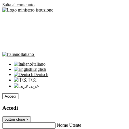
Salta al contenuto
Italiano
Italiano
English
Deutsch
中文
عربى
Accedi
Accedi
button close
×
Nome Utente