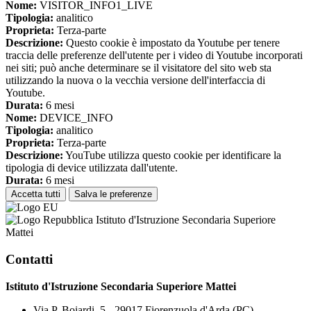
Nome:
VISITOR_INFO1_LIVE
Tipologia:
analitico
Proprieta:
Terza-parte
Descrizione:
Questo cookie è impostato da Youtube per tenere
traccia delle preferenze dell'utente per i video di Youtube incorporati
nei siti; può anche determinare se il visitatore del sito web sta
utilizzando la nuova o la vecchia versione dell'interfaccia di
Youtube.
Durata:
6 mesi
Nome:
DEVICE_INFO
Tipologia:
analitico
Proprieta:
Terza-parte
Descrizione:
YouTube utilizza questo cookie per identificare la
tipologia di device utilizzata dall'utente.
Durata:
6 mesi
Accetta tutti
Salva le preferenze
Istituto d'Istruzione Secondaria Superiore
Mattei
Contatti
Istituto d'Istruzione Secondaria Superiore Mattei
Via P. Boiardi, 5 - 29017 Fiorenzuola d'Arda (PC)