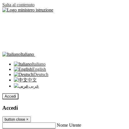
Salta al contenuto
Italiano
Italiano
English
Deutsch
中文
عربى
Accedi
Accedi
button close
×
Nome Utente