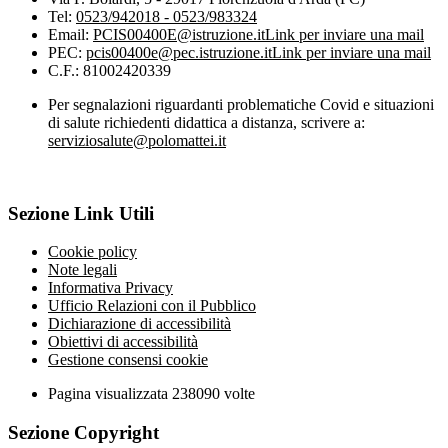
Tel:
0523/942018 - 0523/983324
Email:
PCIS00400E@istruzione.it
Link per inviare una mail
PEC:
pcis00400e@pec.istruzione.it
Link per inviare una mail
C.F.: 81002420339
Per segnalazioni riguardanti problematiche Covid e situazioni
di salute richiedenti didattica a distanza, scrivere a:
serviziosalute@polomattei.it
Sezione Link Utili
Cookie policy
Note legali
Informativa Privacy
Ufficio Relazioni con il Pubblico
Dichiarazione di accessibilità
Obiettivi di accessibilità
Gestione consensi cookie
Pagina visualizzata
238090
volte
Sezione Copyright