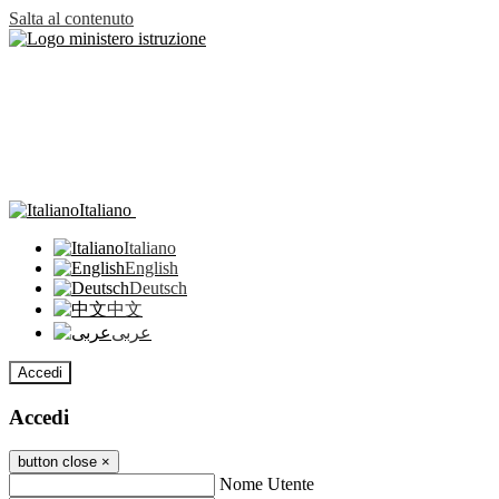
Salta al contenuto
Italiano
Italiano
English
Deutsch
中文
عربى
Accedi
Accedi
button close
×
Nome Utente