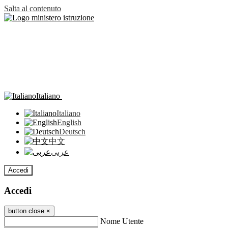
Salta al contenuto
Italiano
Italiano
English
Deutsch
中文
عربى
Accedi
Accedi
button close
×
Nome Utente