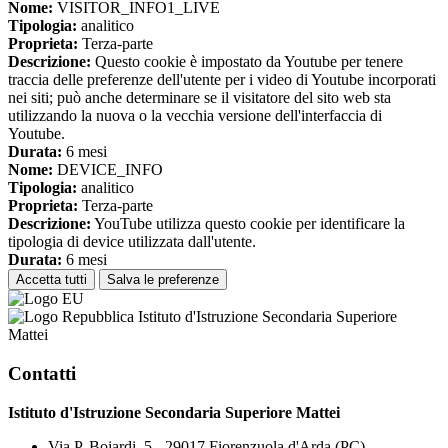
Nome:
VISITOR_INFO1_LIVE
Tipologia:
analitico
Proprieta:
Terza-parte
Descrizione:
Questo cookie è impostato da Youtube per tenere
traccia delle preferenze dell'utente per i video di Youtube incorporati
nei siti; può anche determinare se il visitatore del sito web sta
utilizzando la nuova o la vecchia versione dell'interfaccia di
Youtube.
Durata:
6 mesi
Nome:
DEVICE_INFO
Tipologia:
analitico
Proprieta:
Terza-parte
Descrizione:
YouTube utilizza questo cookie per identificare la
tipologia di device utilizzata dall'utente.
Durata:
6 mesi
Accetta tutti
Salva le preferenze
Istituto d'Istruzione Secondaria Superiore
Mattei
Contatti
Istituto d'Istruzione Secondaria Superiore Mattei
Via P. Boiardi, 5 - 29017 Fiorenzuola d'Arda (PC)