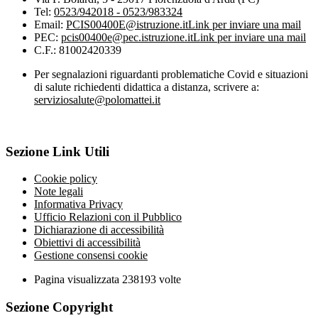
Tel:
0523/942018 - 0523/983324
Email:
PCIS00400E@istruzione.it
Link per inviare una mail
PEC:
pcis00400e@pec.istruzione.it
Link per inviare una mail
C.F.: 81002420339
Per segnalazioni riguardanti problematiche Covid e situazioni
di salute richiedenti didattica a distanza, scrivere a:
serviziosalute@polomattei.it
Sezione Link Utili
Cookie policy
Note legali
Informativa Privacy
Ufficio Relazioni con il Pubblico
Dichiarazione di accessibilità
Obiettivi di accessibilità
Gestione consensi cookie
Pagina visualizzata
238193
volte
Sezione Copyright