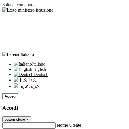
Salta al contenuto
Italiano
Italiano
English
Deutsch
中文
عربى
Accedi
Accedi
button close
×
Nome Utente