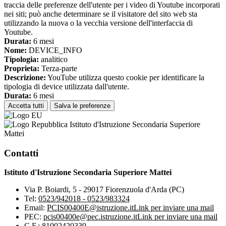
traccia delle preferenze dell'utente per i video di Youtube incorporati
nei siti; può anche determinare se il visitatore del sito web sta
utilizzando la nuova o la vecchia versione dell'interfaccia di
Youtube.
Durata:
6 mesi
Nome:
DEVICE_INFO
Tipologia:
analitico
Proprieta:
Terza-parte
Descrizione:
YouTube utilizza questo cookie per identificare la
tipologia di device utilizzata dall'utente.
Durata:
6 mesi
Accetta tutti
Salva le preferenze
Istituto d'Istruzione Secondaria Superiore
Mattei
Contatti
Istituto d'Istruzione Secondaria Superiore Mattei
Via P. Boiardi, 5 - 29017 Fiorenzuola d'Arda (PC)
Tel:
0523/942018 - 0523/983324
Email:
PCIS00400E@istruzione.it
Link per inviare una mail
PEC:
pcis00400e@pec.istruzione.it
Link per inviare una mail
C.F.: 81002420339