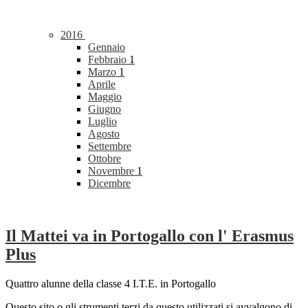
2016
Gennaio
Febbraio
1
Marzo
1
Aprile
Maggio
Giugno
Luglio
Agosto
Settembre
Ottobre
Novembre
1
Dicembre
Il Mattei va in Portogallo con l' Erasmus
Plus
Quattro alunne della classe 4 I.T.E. in Portogallo
Questo sito o gli strumenti terzi da questo utilizzati si avvalgono di