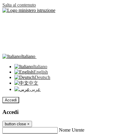
Salta al contenuto
Italiano
Italiano
English
Deutsch
中文
عربى
Accedi
Accedi
button close
×
Nome Utente