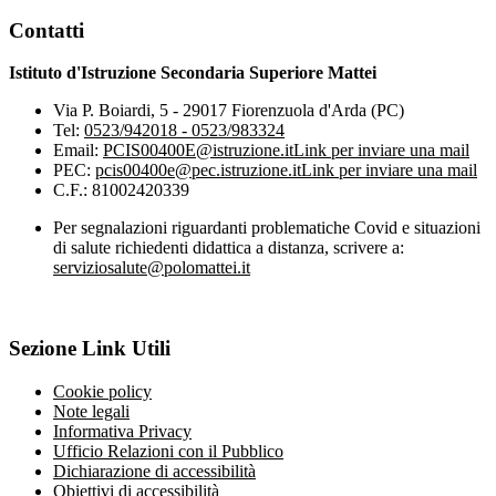
Contatti
Istituto d'Istruzione Secondaria Superiore Mattei
Via P. Boiardi, 5 - 29017 Fiorenzuola d'Arda (PC)
Tel:
0523/942018 - 0523/983324
Email:
PCIS00400E@istruzione.it
Link per inviare una mail
PEC:
pcis00400e@pec.istruzione.it
Link per inviare una mail
C.F.: 81002420339
Per segnalazioni riguardanti problematiche Covid e situazioni
di salute richiedenti didattica a distanza, scrivere a:
serviziosalute@polomattei.it
Sezione Link Utili
Cookie policy
Note legali
Informativa Privacy
Ufficio Relazioni con il Pubblico
Dichiarazione di accessibilità
Obiettivi di accessibilità