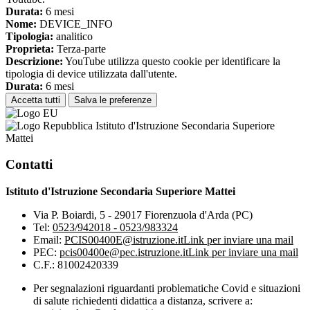
Durata:
6 mesi
Nome:
DEVICE_INFO
Tipologia:
analitico
Proprieta:
Terza-parte
Descrizione:
YouTube utilizza questo cookie per identificare la
tipologia di device utilizzata dall'utente.
Durata:
6 mesi
Accetta tutti
Salva le preferenze
Istituto d'Istruzione Secondaria Superiore
Mattei
Contatti
Istituto d'Istruzione Secondaria Superiore Mattei
Via P. Boiardi, 5 - 29017 Fiorenzuola d'Arda (PC)
Tel:
0523/942018 - 0523/983324
Email:
PCIS00400E@istruzione.it
Link per inviare una mail
PEC:
pcis00400e@pec.istruzione.it
Link per inviare una mail
C.F.: 81002420339
Per segnalazioni riguardanti problematiche Covid e situazioni
di salute richiedenti didattica a distanza, scrivere a: