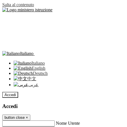
Salta al contenuto
Italiano
Italiano
English
Deutsch
中文
عربى
Accedi
Accedi
button close
×
Nome Utente