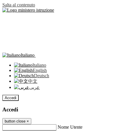
Salta al contenuto
Italiano
Italiano
English
Deutsch
中文
عربى
Accedi
Accedi
button close
×
Nome Utente