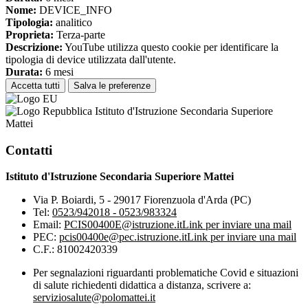
Nome:
DEVICE_INFO
Tipologia:
analitico
Proprieta:
Terza-parte
Descrizione:
YouTube utilizza questo cookie per identificare la
tipologia di device utilizzata dall'utente.
Durata:
6 mesi
Accetta tutti
Salva le preferenze
Istituto d'Istruzione Secondaria Superiore
Mattei
Contatti
Istituto d'Istruzione Secondaria Superiore Mattei
Via P. Boiardi, 5 - 29017 Fiorenzuola d'Arda (PC)
Tel:
0523/942018 - 0523/983324
Email:
PCIS00400E@istruzione.it
Link per inviare una mail
PEC:
pcis00400e@pec.istruzione.it
Link per inviare una mail
C.F.: 81002420339
Per segnalazioni riguardanti problematiche Covid e situazioni
di salute richiedenti didattica a distanza, scrivere a:
serviziosalute@polomattei.it