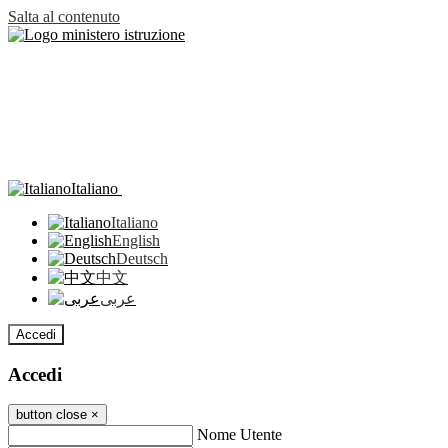
Salta al contenuto
Italiano
Italiano
English
Deutsch
中文
عربى
Accedi
Accedi
button close
×
Nome Utente