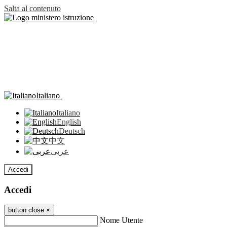
Salta al contenuto
Italiano
Italiano
English
Deutsch
中文
عربى
Accedi
Accedi
button close
×
Nome Utente