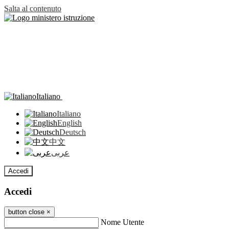
Salta al contenuto
Italiano
Italiano
English
Deutsch
中文
عربى
Accedi
Accedi
button close
×
Nome Utente