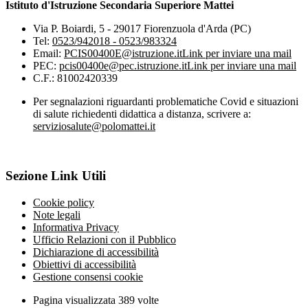
Istituto d'Istruzione Secondaria Superiore Mattei
Via P. Boiardi, 5 - 29017 Fiorenzuola d'Arda (PC)
Tel:
0523/942018 - 0523/983324
Email:
PCIS00400E@istruzione.it
Link per inviare una mail
PEC:
pcis00400e@pec.istruzione.it
Link per inviare una mail
C.F.: 81002420339
Per segnalazioni riguardanti problematiche Covid e situazioni
di salute richiedenti didattica a distanza, scrivere a:
serviziosalute@polomattei.it
Sezione Link Utili
Cookie policy
Note legali
Informativa Privacy
Ufficio Relazioni con il Pubblico
Dichiarazione di accessibilità
Obiettivi di accessibilità
Gestione consensi cookie
Pagina visualizzata
389
volte