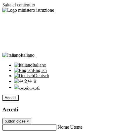
Salta al contenuto
Italiano
Italiano
English
Deutsch
中文
عربى
Accedi
Accedi
button close
×
Nome Utente