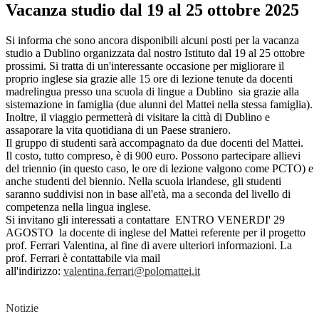
Vacanza studio dal 19 al 25 ottobre 2025
Si informa che sono ancora disponibili alcuni posti per la vacanza
studio a Dublino organizzata dal nostro Istituto dal 19 al 25 ottobre
prossimi. Si tratta di un'interessante occasione per migliorare il
proprio inglese sia grazie alle 15 ore di lezione tenute da docenti
madrelingua presso una scuola di lingue a Dublino sia grazie alla
sistemazione in famiglia (due alunni del Mattei nella stessa famiglia).
Inoltre, il viaggio permetterà di visitare la città di Dublino e
assaporare la vita quotidiana di un Paese straniero.
Il gruppo di studenti sarà accompagnato da due docenti del Mattei.
Il costo, tutto compreso, è di 900 euro. Possono partecipare allievi
del triennio (in questo caso, le ore di lezione valgono come PCTO) e
anche studenti del biennio. Nella scuola irlandese, gli studenti
saranno suddivisi non in base all'età, ma a seconda del livello di
competenza nella lingua inglese.
Si invitano gli interessati a contattare ENTRO VENERDI' 29
AGOSTO la docente di inglese del Mattei referente per il progetto
prof. Ferrari Valentina, al fine di avere ulteriori informazioni. La
prof. Ferrari è contattabile via mail
all'indirizzo:
valentina.ferrari@polomattei.it
Notizie