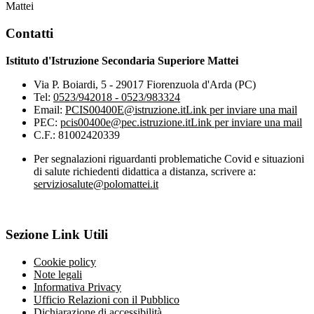
Mattei
Contatti
Istituto d'Istruzione Secondaria Superiore Mattei
Via P. Boiardi, 5 - 29017 Fiorenzuola d'Arda (PC)
Tel:
0523/942018 - 0523/983324
Email:
PCIS00400E@istruzione.it
Link per inviare una mail
PEC:
pcis00400e@pec.istruzione.it
Link per inviare una mail
C.F.: 81002420339
Per segnalazioni riguardanti problematiche Covid e situazioni
di salute richiedenti didattica a distanza, scrivere a:
serviziosalute@polomattei.it
Sezione Link Utili
Cookie policy
Note legali
Informativa Privacy
Ufficio Relazioni con il Pubblico
Dichiarazione di accessibilità