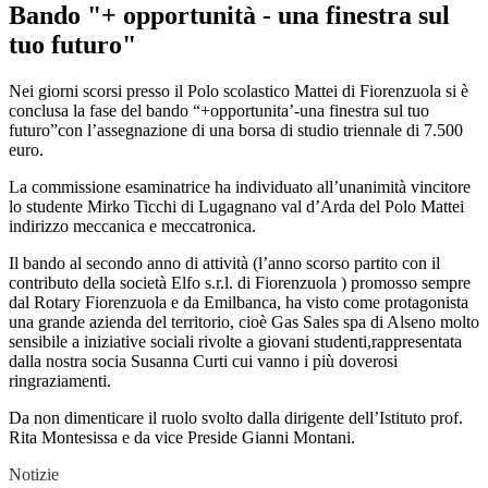
Bando "+ opportunità - una finestra sul
tuo futuro"
Nei giorni scorsi presso il Polo scolastico Mattei di Fiorenzuola si è
conclusa la fase del bando “+opportunita’-una finestra sul tuo
futuro”con l’assegnazione di una borsa di studio triennale di 7.500
euro.
La commissione esaminatrice ha individuato all’unanimità vincitore
lo studente Mirko Ticchi di Lugagnano val d’Arda del Polo Mattei
indirizzo meccanica e meccatronica.
Il bando al secondo anno di attività (l’anno scorso partito con il
contributo della società Elfo s.r.l. di Fiorenzuola ) promosso sempre
dal Rotary Fiorenzuola e da Emilbanca, ha visto come protagonista
una grande azienda del territorio, cioè Gas Sales spa di Alseno molto
sensibile a iniziative sociali rivolte a giovani studenti,rappresentata
dalla nostra socia Susanna Curti cui vanno i più doverosi
ringraziamenti.
Da non dimenticare il ruolo svolto dalla dirigente dell’Istituto prof.
Rita Montesissa e da vice Preside Gianni Montani.
Notizie