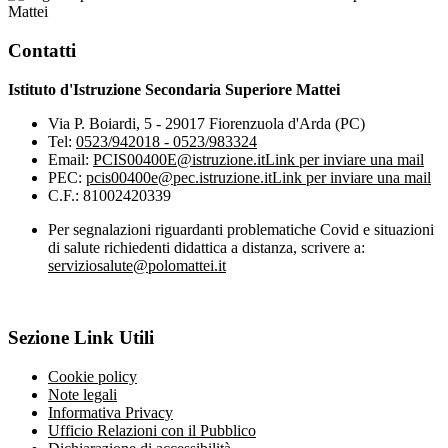
Mattei
Contatti
Istituto d'Istruzione Secondaria Superiore Mattei
Via P. Boiardi, 5 - 29017 Fiorenzuola d'Arda (PC)
Tel:
0523/942018 - 0523/983324
Email:
PCIS00400E@istruzione.it
Link per inviare una mail
PEC:
pcis00400e@pec.istruzione.it
Link per inviare una mail
C.F.: 81002420339
Per segnalazioni riguardanti problematiche Covid e situazioni
di salute richiedenti didattica a distanza, scrivere a:
serviziosalute@polomattei.it
Sezione Link Utili
Cookie policy
Note legali
Informativa Privacy
Ufficio Relazioni con il Pubblico