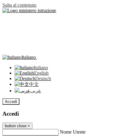
Salta al contenuto
Italiano
Italiano
English
Deutsch
中文
عربى
Accedi
Accedi
button close
×
Nome Utente