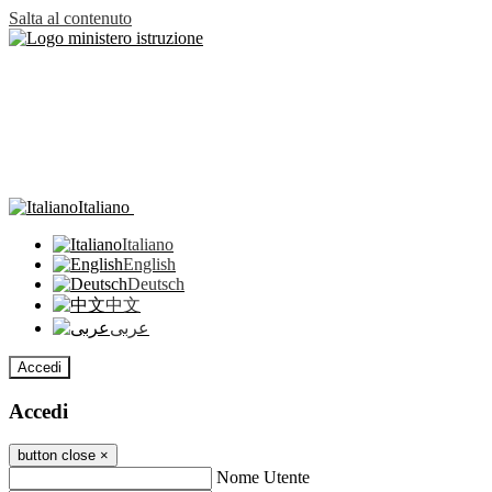
Salta al contenuto
Italiano
Italiano
English
Deutsch
中文
عربى
Accedi
Accedi
button close
×
Nome Utente