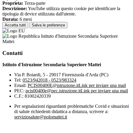
Proprieta:
Terza-parte
Descrizione:
YouTube utilizza questo cookie per identificare la
tipologia di device utilizzata dall'utente.
Durata:
6 mesi
Accetta tutti
Salva le preferenze
Istituto d'Istruzione Secondaria Superiore
Mattei
Contatti
Istituto d'Istruzione Secondaria Superiore Mattei
Via P. Boiardi, 5 - 29017 Fiorenzuola d'Arda (PC)
Tel:
0523/942018 - 0523/983324
Email:
PCIS00400E@istruzione.it
Link per inviare una mail
PEC:
pcis00400e@pec.istruzione.it
Link per inviare una mail
C.F.: 81002420339
Per segnalazioni riguardanti problematiche Covid e situazioni
di salute richiedenti didattica a distanza, scrivere a:
serviziosalute@polomattei.it