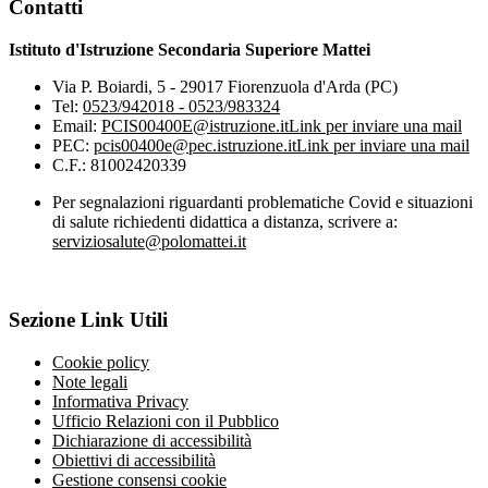
Contatti
Istituto d'Istruzione Secondaria Superiore Mattei
Via P. Boiardi, 5 - 29017 Fiorenzuola d'Arda (PC)
Tel:
0523/942018 - 0523/983324
Email:
PCIS00400E@istruzione.it
Link per inviare una mail
PEC:
pcis00400e@pec.istruzione.it
Link per inviare una mail
C.F.: 81002420339
Per segnalazioni riguardanti problematiche Covid e situazioni
di salute richiedenti didattica a distanza, scrivere a:
serviziosalute@polomattei.it
Sezione Link Utili
Cookie policy
Note legali
Informativa Privacy
Ufficio Relazioni con il Pubblico
Dichiarazione di accessibilità
Obiettivi di accessibilità
Gestione consensi cookie