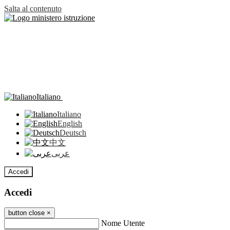
Salta al contenuto
Italiano
Italiano
English
Deutsch
中文
عربى
Accedi
Accedi
button close
×
Nome Utente