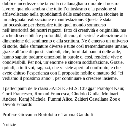
dubbi e incertezze che talvolta ci attanagliano durante il nostro
lavoro, quando sembra che tutto l’entusiasmo e la passione si
affievoliscano nella quotidianità delle scadenze, senza sfociare in
un’adeguata realizzazione e manifestazione. Questa è stata
un’occasione per riscoprire tutto quel mondo sommerso
nell’interiorità dei nostri ragazzi, fatto di creatività e originalità, ma
anche di sensibilità e profondità, di cura, di serietà e attenzione alla
dimensione del sentimento e alla scrittura. Ne è emerso un universo
di storie, dalle sfumature diverse e tutte così tremendamente umane,
grazie all’arte di questi studenti, che, fuori dai banchi delle aule,
hanno saputo tradurre emozioni in parole e, così, renderle vive e
condivisibili. Per noi, un’enorme e sincera soddisfazione. Grazie,
quindi, a tutti voi, ragazzi, che vi siete aperti al confronto, e che
avete chiuso l’esperienza con il proposito nobile e maturo del “ci
vediamo il prossimo anno”, per continuare a crescere insieme.
I partecipanti delle classi 3ALS E 3BLS: Chaggar Prabhjot Kaur,
Corti Francesco, Romani Francesca, Cindolo Giulia, Molinari
Andrea, Karaj Michela, Fummi Alice, Zaltieri Castellana Zoe e
Devoti Edoardo.
Prof.sse Giovanna Bortolotto e Tamara Gandolfi
Notizie