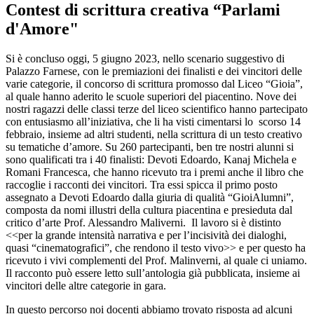
Contest di scrittura creativa “Parlami
d'Amore"
Si è concluso oggi, 5 giugno 2023, nello scenario suggestivo di
Palazzo Farnese, con le premiazioni dei finalisti e dei vincitori delle
varie categorie, il concorso di scrittura promosso dal Liceo “Gioia”,
al quale hanno aderito le scuole superiori del piacentino. Nove dei
nostri ragazzi delle classi terze del liceo scientifico hanno partecipato
con entusiasmo all’iniziativa, che li ha visti cimentarsi lo
scorso 14
febbraio, insieme ad altri studenti, nella scrittura di un testo creativo
su tematiche d’amore. Su 260 partecipanti, ben tre nostri alunni si
sono qualificati tra i 40 finalisti: Devoti Edoardo, Kanaj Michela e
Romani Francesca, che hanno ricevuto tra i premi anche il libro che
raccoglie i racconti dei vincitori. Tra essi spicca il primo posto
assegnato a Devoti Edoardo dalla giuria di qualità “GioiAlumni”,
composta da nomi illustri della cultura piacentina e presieduta dal
critico d’arte Prof. Alessandro Maliverni.
Il lavoro si è distinto
<<per la grande intensità narrativa e per l’incisività dei dialoghi,
quasi “cinematografici”, che rendono il testo vivo>> e per questo ha
ricevuto i vivi complementi del Prof. Malinverni, al quale ci uniamo.
Il racconto può essere letto sull’antologia già pubblicata, insieme ai
vincitori delle altre categorie in gara.
In questo percorso noi docenti abbiamo trovato risposta ad alcuni