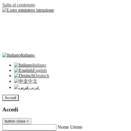
Salta al contenuto
Italiano
Italiano
English
Deutsch
中文
عربى
Accedi
Accedi
button close
×
Nome Utente