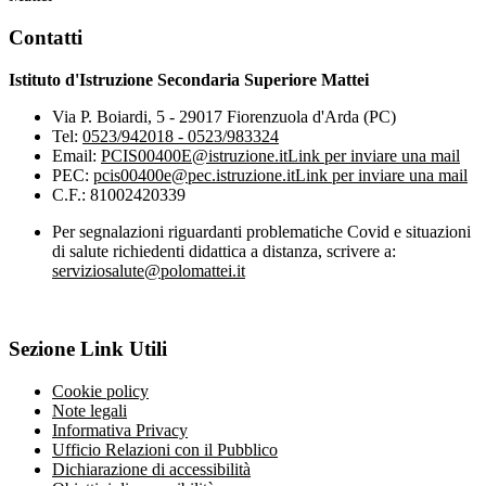
Contatti
Istituto d'Istruzione Secondaria Superiore Mattei
Via P. Boiardi, 5 - 29017 Fiorenzuola d'Arda (PC)
Tel:
0523/942018 - 0523/983324
Email:
PCIS00400E@istruzione.it
Link per inviare una mail
PEC:
pcis00400e@pec.istruzione.it
Link per inviare una mail
C.F.: 81002420339
Per segnalazioni riguardanti problematiche Covid e situazioni
di salute richiedenti didattica a distanza, scrivere a:
serviziosalute@polomattei.it
Sezione Link Utili
Cookie policy
Note legali
Informativa Privacy
Ufficio Relazioni con il Pubblico
Dichiarazione di accessibilità