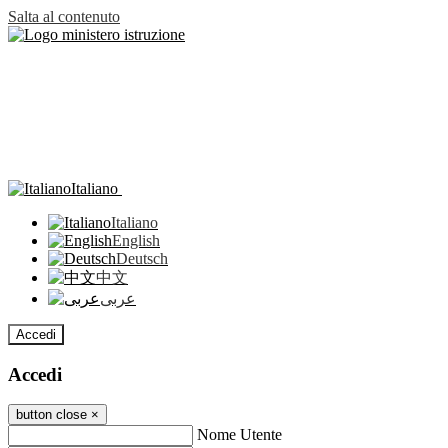
Salta al contenuto
Italiano
Italiano
English
Deutsch
中文
عربى
Accedi
Accedi
button close
×
Nome Utente