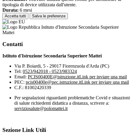
tipologia di device utilizzata dall'utente.
Durata:
6 mesi
Accetta tutti
Salva le preferenze
Istituto d'Istruzione Secondaria Superiore
Mattei
Contatti
Istituto d'Istruzione Secondaria Superiore Mattei
Via P. Boiardi, 5 - 29017 Fiorenzuola d'Arda (PC)
Tel:
0523/942018 - 0523/983324
Email:
PCIS00400E@istruzione.it
Link per inviare una mail
PEC:
pcis00400e@pec.istruzione.it
Link per inviare una mail
C.F.: 81002420339
Per segnalazioni riguardanti problematiche Covid e situazioni
di salute richiedenti didattica a distanza, scrivere a:
serviziosalute@polomattei.it
Sezione Link Utili