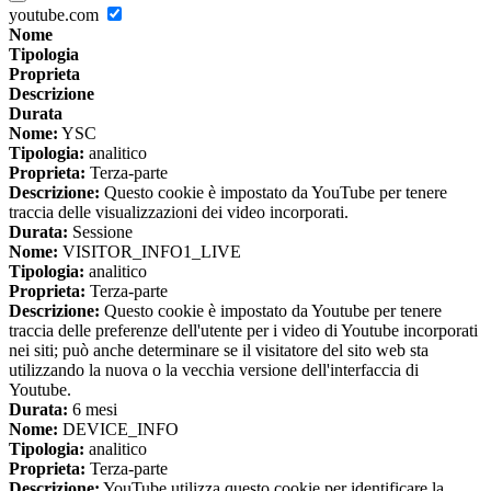
youtube.com
Nome
Tipologia
Proprieta
Descrizione
Durata
Nome:
YSC
Tipologia:
analitico
Proprieta:
Terza-parte
Descrizione:
Questo cookie è impostato da YouTube per tenere
traccia delle visualizzazioni dei video incorporati.
Durata:
Sessione
Nome:
VISITOR_INFO1_LIVE
Tipologia:
analitico
Proprieta:
Terza-parte
Descrizione:
Questo cookie è impostato da Youtube per tenere
traccia delle preferenze dell'utente per i video di Youtube incorporati
nei siti; può anche determinare se il visitatore del sito web sta
utilizzando la nuova o la vecchia versione dell'interfaccia di
Youtube.
Durata:
6 mesi
Nome:
DEVICE_INFO
Tipologia:
analitico
Proprieta:
Terza-parte
Descrizione:
YouTube utilizza questo cookie per identificare la