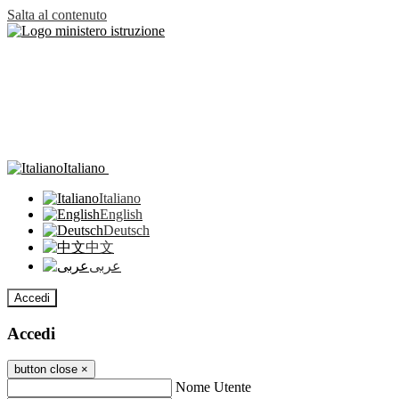
Salta al contenuto
Italiano
Italiano
English
Deutsch
中文
عربى
Accedi
Accedi
button close
×
Nome Utente