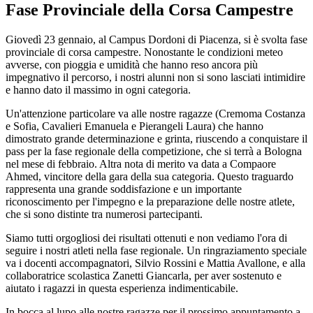
Fase Provinciale della Corsa Campestre
Giovedì 23 gennaio, al Campus Dordoni di Piacenza, si è svolta fase
provinciale di corsa campestre. Nonostante le condizioni meteo
avverse, con pioggia e umidità che hanno reso ancora più
impegnativo il percorso, i nostri alunni non si sono lasciati intimidire
e hanno dato il massimo in ogni categoria.
Un'attenzione particolare va alle nostre ragazze (Cremoma Costanza
e Sofia, Cavalieri Emanuela e Pierangeli Laura) che hanno
dimostrato grande determinazione e grinta, riuscendo a conquistare il
pass per la fase regionale della competizione, che si terrà a Bologna
nel mese di febbraio. Altra nota di merito va data a Compaore
Ahmed, vincitore della gara della sua categoria. Questo traguardo
rappresenta una grande soddisfazione e un importante
riconoscimento per l'impegno e la preparazione delle nostre atlete,
che si sono distinte tra numerosi partecipanti.
Siamo tutti orgogliosi dei risultati ottenuti e non vediamo l'ora di
seguire i nostri atleti nella fase regionale. Un ringraziamento speciale
va i docenti accompagnatori, Silvio Rossini e Mattia Avallone, e alla
collaboratrice scolastica Zanetti Giancarla, per aver sostenuto e
aiutato i ragazzi in questa esperienza indimenticabile.
In bocca al lupo alle nostre ragazze per il prossimo appuntamento a