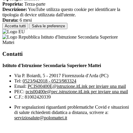
Proprieta:
Terza-parte
Descrizione:
YouTube utilizza questo cookie per identificare la
tipologia di device utilizzata dall'utente.
Durata:
6 mesi
Accetta tutti
Salva le preferenze
Istituto d'Istruzione Secondaria Superiore
Mattei
Contatti
Istituto d'Istruzione Secondaria Superiore Mattei
Via P. Boiardi, 5 - 29017 Fiorenzuola d'Arda (PC)
Tel:
0523/942018 - 0523/983324
Email:
PCIS00400E@istruzione.it
Link per inviare una mail
PEC:
pcis00400e@pec.istruzione.it
Link per inviare una mail
C.F.: 81002420339
Per segnalazioni riguardanti problematiche Covid e situazioni
di salute richiedenti didattica a distanza, scrivere a:
serviziosalute@polomattei.it