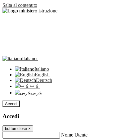
Salta al contenuto
Italiano
Italiano
English
Deutsch
中文
عربى
Accedi
Accedi
button close
×
Nome Utente