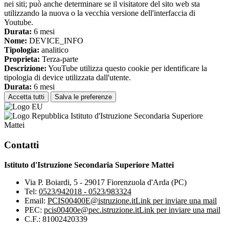
nei siti; può anche determinare se il visitatore del sito web sta
utilizzando la nuova o la vecchia versione dell'interfaccia di
Youtube.
Durata:
6 mesi
Nome:
DEVICE_INFO
Tipologia:
analitico
Proprieta:
Terza-parte
Descrizione:
YouTube utilizza questo cookie per identificare la
tipologia di device utilizzata dall'utente.
Durata:
6 mesi
Accetta tutti
Salva le preferenze
Istituto d'Istruzione Secondaria Superiore
Mattei
Contatti
Istituto d'Istruzione Secondaria Superiore Mattei
Via P. Boiardi, 5 - 29017 Fiorenzuola d'Arda (PC)
Tel:
0523/942018 - 0523/983324
Email:
PCIS00400E@istruzione.it
Link per inviare una mail
PEC:
pcis00400e@pec.istruzione.it
Link per inviare una mail
C.F.: 81002420339