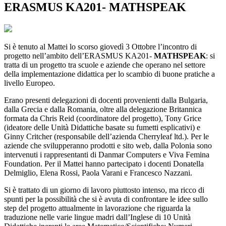
ERASMUS KA201- MATHSPEAK
Si è tenuto al Mattei lo scorso giovedì 3 Ottobre l’incontro di
progetto nell’ambito dell’ERASMUS KA201-
MATHSPEAK
: si
tratta di un progetto tra scuole e aziende che operano nel settore
della implementazione didattica per lo scambio di buone pratiche a
livello Europeo.
Erano presenti delegazioni di docenti provenienti dalla Bulgaria,
dalla Grecia e dalla Romania, oltre alla delegazione Britannica
formata da Chris Reid (coordinatore del progetto), Tony Grice
(ideatore delle Unità Didattiche basate su fumetti esplicativi) e
Ginny Critcher (responsabile dell’azienda Cherryleaf ltd.). Per le
aziende che svilupperanno prodotti e sito web, dalla Polonia sono
intervenuti i rappresentanti di Danmar Computers e Viva Femina
Foundation. Per il Mattei hanno partecipato i docenti Donatella
Delmiglio, Elena Rossi, Paola Varani e Francesco Nazzani.
Si è trattato di un giorno di lavoro piuttosto intenso, ma ricco di
spunti per la possibilità che si è avuta di confrontare le idee sullo
step del progetto attualmente in lavorazione che riguarda la
traduzione nelle varie lingue madri dall’Inglese di 10 Unità