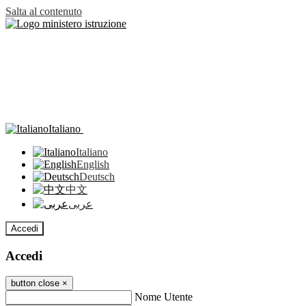
Salta al contenuto
Italiano
Italiano
English
Deutsch
中文
عربى
Accedi
Accedi
button close
×
Nome Utente