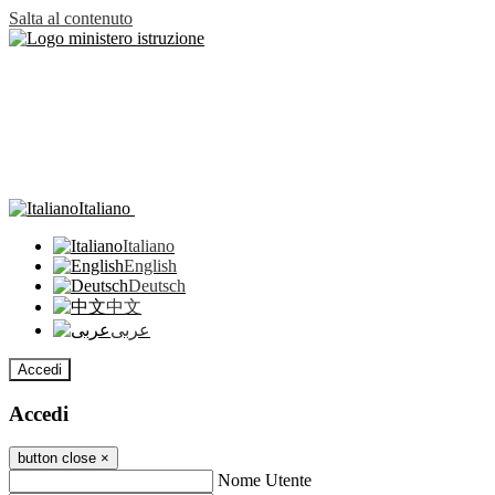
Salta al contenuto
Italiano
Italiano
English
Deutsch
中文
عربى
Accedi
Accedi
button close
×
Nome Utente