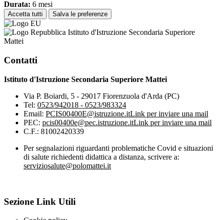
Durata:
6 mesi
Accetta tutti
Salva le preferenze
Istituto d'Istruzione Secondaria Superiore
Mattei
Contatti
Istituto d'Istruzione Secondaria Superiore Mattei
Via P. Boiardi, 5 - 29017 Fiorenzuola d'Arda (PC)
Tel:
0523/942018 - 0523/983324
Email:
PCIS00400E@istruzione.it
Link per inviare una mail
PEC:
pcis00400e@pec.istruzione.it
Link per inviare una mail
C.F.: 81002420339
Per segnalazioni riguardanti problematiche Covid e situazioni
di salute richiedenti didattica a distanza, scrivere a:
serviziosalute@polomattei.it
Sezione Link Utili