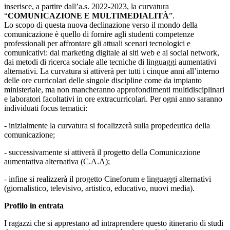
inserisce, a partire dall’a.s. 2022-2023, la curvatura
“
COMUNICAZIONE E MULTIMEDIALITÀ
”.
Lo scopo di questa nuova declinazione verso il mondo della
comunicazione è quello di fornire agli studenti competenze
professionali per affrontare gli attuali scenari tecnologici e
comunicativi: dal marketing digitale ai siti web e ai social network,
dai metodi di ricerca sociale alle tecniche di linguaggi aumentativi
alternativi. La curvatura si attiverà per tutti i cinque anni all’interno
delle ore curricolari delle singole discipline come da impianto
ministeriale, ma non mancheranno approfondimenti multidisciplinari
e laboratori facoltativi in ore extracurricolari. Per ogni anno saranno
individuati focus tematici:
- inizialmente la curvatura si focalizzerà sulla propedeutica della
comunicazione;
- successivamente si attiverà il progetto della Comunicazione
aumentativa alternativa (C.A.A);
- infine si realizzerà il progetto Cineforum e linguaggi alternativi
(giornalistico, televisivo, artistico, educativo, nuovi media).
Profilo in entrata
I ragazzi che si apprestano ad intraprendere questo itinerario di studi