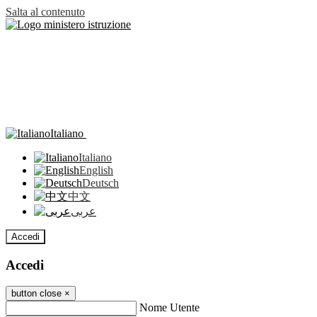
Salta al contenuto
Italiano
Italiano
English
Deutsch
中文
عربى
Accedi
Accedi
button close
×
Nome Utente