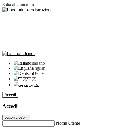
Salta al contenuto
Italiano
Italiano
English
Deutsch
中文
عربى
Accedi
Accedi
button close
×
Nome Utente